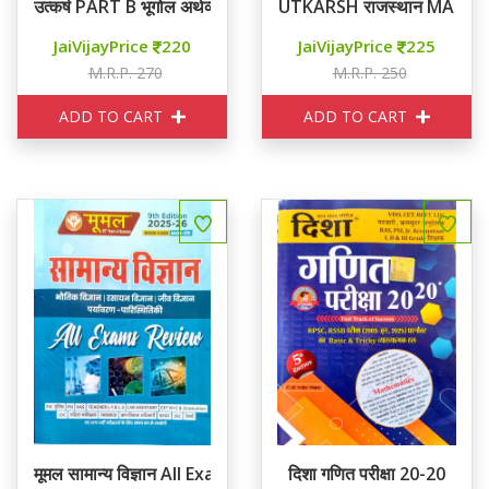
उत्कर्ष PART B भूगोल अर्थव्यवस्था एवं राजव्यवस्था 3000+ प्रश्नों का स
UTKARSH राजस्थान MATH
JaiVijayPrice
220
JaiVijayPrice
225
M.R.P. 270
M.R.P. 250
ADD TO CART
ADD TO CART
मूमल सामान्य विज्ञान All Exams Review
दिशा गणित परीक्षा 20-20