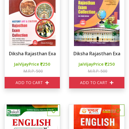
Diksha Rajasthan Exam Collection HISTORY ART
Diksha Rajasthan Exam
JaiVijayPrice
250
JaiVijayPrice
250
M.R.P. 500
M.R.P. 500
ADD TO CART
ADD TO CART