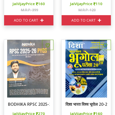
JaiVijayPrice
160
JaiVijayPrice
110
M.R.P. 399
M.R.P. 120
ADD TO CART
ADD TO CART
BODHIKA RPSC 2025-26 PYQS
दिशा भारत विश्व भूगोल 20-20
JaiVijayPrice
270
JaiVijayPrice
160