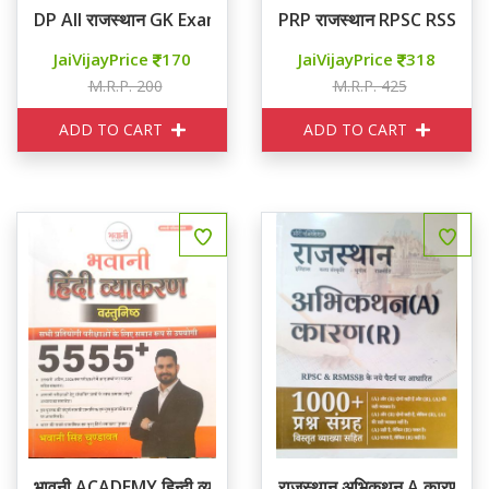
DP All राजस्थान GK Exam Review 2025-26
PRP राजस्थान RPSC RSSB P
JaiVijayPrice
170
JaiVijayPrice
318
M.R.P. 200
M.R.P. 425
ADD TO CART
ADD TO CART
भावनी ACADEMY हिन्दी व्याकरण वस्तुनिष्ठ
राजस्थान अभिकथन A कारण R 