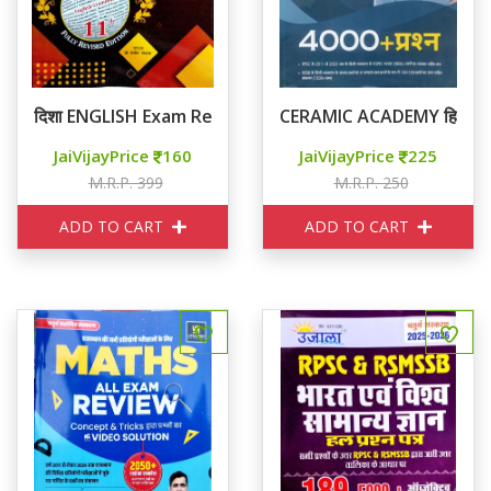
दिशा ENGLISH Exam Review 20-20
CERAMIC ACADEMY हिन्दी व
JaiVijayPrice
160
JaiVijayPrice
225
M.R.P. 399
M.R.P. 250
ADD TO CART
ADD TO CART