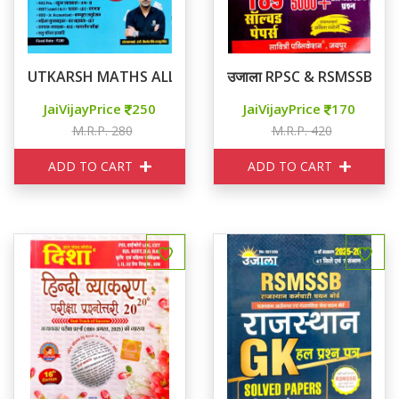
UTKARSH MATHS ALL EXAM REVIEW 2050+ प्रश्नों का समाव
उजाला RPSC & RSMSSB भारत एवं 
JaiVijayPrice
250
JaiVijayPrice
170
M.R.P. 280
M.R.P. 420
ADD TO CART
ADD TO CART