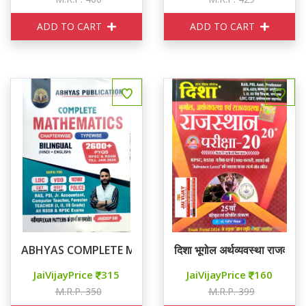
ADD TO CART
ADD TO CART
ABHYAS COMPLETE MATHEMATICS Chapterwise Type
दिशा भूगोल अर्थव्यवस्था राजव्यव
JaiVijayPrice
315
JaiVijayPrice
160
M.R.P. 350
M.R.P. 399