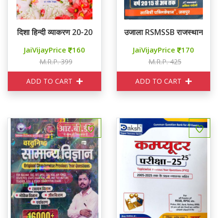
दिशा हिन्दी व्याकरण 20-20
उजाला RSMSSB राजस्थान G
JaiVijayPrice
160
JaiVijayPrice
170
M.R.P. 399
M.R.P. 425
ADD TO CART
ADD TO CART