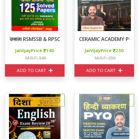
उजाला RSMSSB & RPSC हिन्दी व्याकरण 125 Solved Papers
CERAMIC ACADEMY POLITY 
JaiVijayPrice
140
JaiVijayPrice
230
M.R.P. 340
M.R.P. 250
ADD TO CART
ADD TO CART