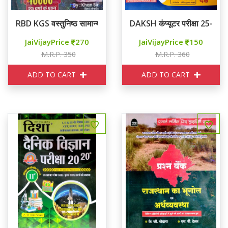
RBD KGS वस्तुनिष्ठ सामान्य विज्ञान 16000+
DAKSH कंप्यूटर परीक्षा 25-25
JaiVijayPrice
270
JaiVijayPrice
150
M.R.P. 350
M.R.P. 360
ADD TO CART
ADD TO CART