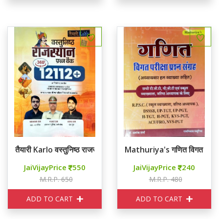
तैयारी Karlo वस्तुनिष्ठ राजस्थान प्रश्न बैंक 12112+
Mathuriya's गणित विगत परीक्षा 
JaiVijayPrice
550
JaiVijayPrice
240
M.R.P. 650
M.R.P. 480
ADD TO CART
ADD TO CART