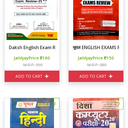
Daksh English Exam Review 25-25
मूमल ENGLISH EXAMS REV
JaiVijayPrice
160
JaiVijayPrice
150
M.R.P. 390
M.R.P. 380
ADD TO CART
ADD TO CART