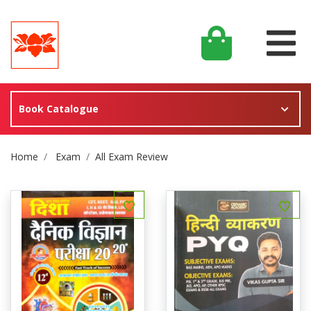
Book Catalogue
Site Breadcrumb
Home
Exam
All Exam Review