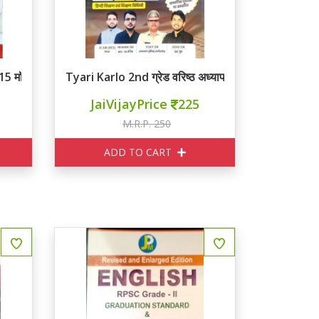
 15 मॉडल पेपर
Tyari Karlo 2nd ग्रेड वरिष्ठ अध्यापक हिन्दी 15 प्रैक्टिस स
JaiVijayPrice
225
M.R.P. 250
ADD TO CART