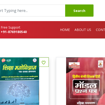
Search
Free Support
HOME
ABOUT US
CONT
+91-8769180540