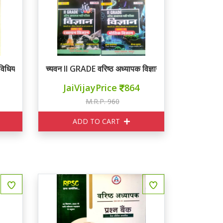
विधियाँ
च्यवन II GRADE वरिष्ठ अध्यापक विज्ञान ( रसायन, भौतिक, जीव
JaiVijayPrice
864
M.R.P. 960
ADD TO CART