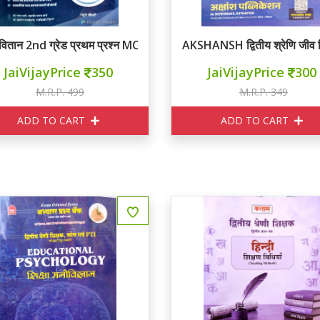
न वितान 2nd ग्रेड प्रथम प्रश्न MCQ + PYQs BOOK
AKSHANSH द्वितीय श्रेणि जीव
JaiVijayPrice
350
JaiVijayPrice
300
M.R.P. 499
M.R.P. 349
ADD TO CART
ADD TO CART