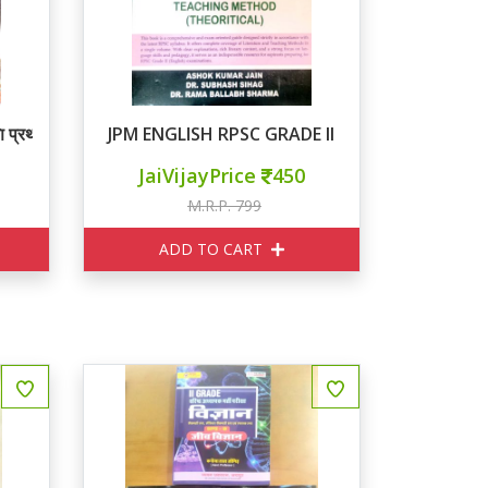
प्रथम 10 मॉडल पेपर्स
JPM ENGLISH RPSC GRADE II
JaiVijayPrice
450
M.R.P. 799
ADD TO CART