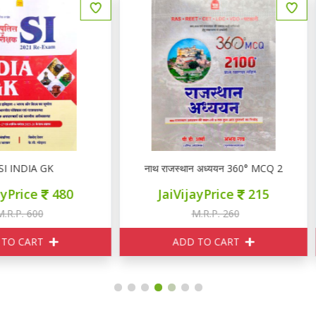
थ राजस्थान अध्ययन 360° MCQ 2100+ प्रश्न व्याख्या सहित
नाथ बेसिक & सीनियर कंप्यूटर अनुदेशक
JaiVijayPrice
215
JaiVijayPrice
320
M.R.P. 260
M.R.P. 400
ADD TO CART
ADD TO CART