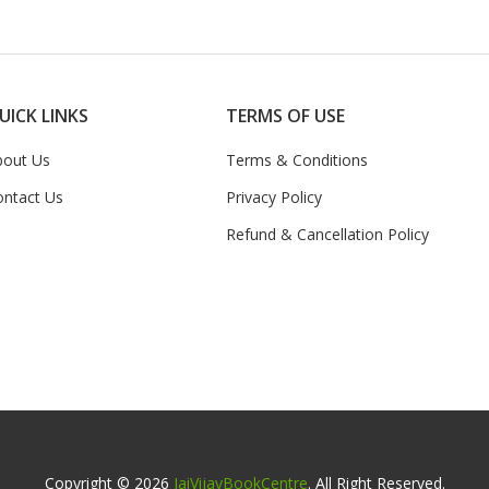
UICK LINKS
TERMS OF USE
bout Us
Terms & Conditions
ontact Us
Privacy Policy
Refund & Cancellation Policy
Copyright © 2026
JaiVijayBookCentre
. All Right Reserved.