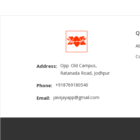
Q
A
C
Opp. Old Campus,
Address:
Ratanada Road, Jodhpur
+918769180540
Phone:
jaivijayapp@gmail.com
Email: