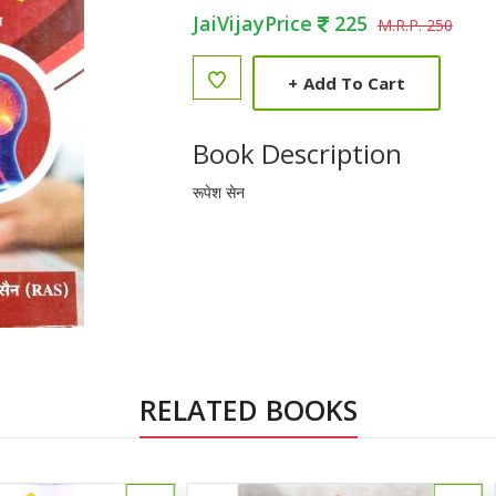
JaiVijayPrice
225
M.R.P. 250
+
Add To Cart
Book Description
रूपेश सेन
RELATED BOOKS