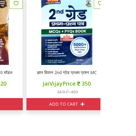
ल पेपर्स
ज्ञान वितान 2nd ग्रेड प्रथम प्रश्न MCQ + PYQs BOOK
कलाम LDC लिपि
JaiVijayPrice
350
JaiVij
M.R.P. 499
M
ADD TO CART
ADD