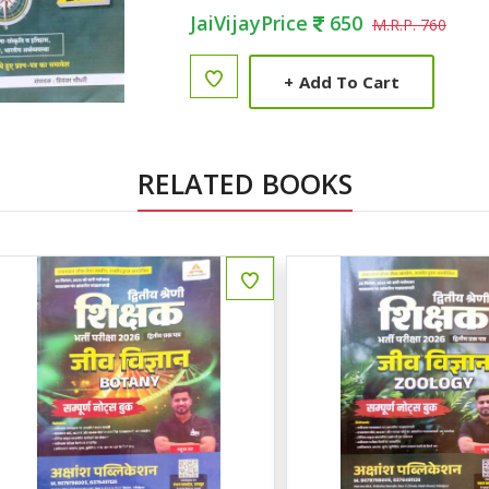
JaiVijayPrice
650
M.R.P. 760
+
Add To Cart
RELATED BOOKS