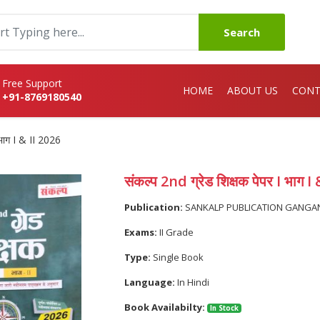
Search
Free Support
HOME
ABOUT US
CONT
+91-8769180540
 भाग I & II 2026
संकल्प 2nd ग्रेड शिक्षक पेपर I भाग I
Publication:
SANKALP PUBLICATION GANG
Exams:
II Grade
Type:
Single Book
Language:
In Hindi
Book Availabilty:
In Stock