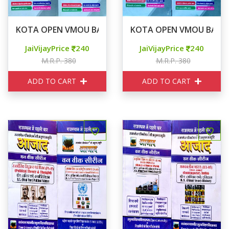
KOTA OPEN VMOU BA One Week Series GEOGRAPHY G
KOTA OPEN VMOU BA One
JaiVijayPrice
240
JaiVijayPrice
240
M.R.P. 380
M.R.P. 380
ADD TO CART
ADD TO CART