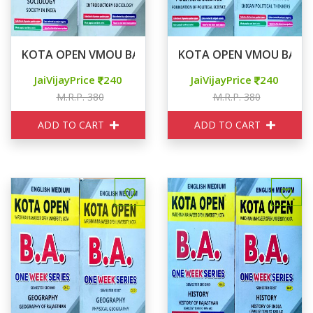
KOTA OPEN VMOU BA OBE WEEK SERIES SOCIOLOGY SO
KOTA OPEN VMOU BA One W
JaiVijayPrice
240
JaiVijayPrice
240
M.R.P. 380
M.R.P. 380
ADD TO CART
ADD TO CART