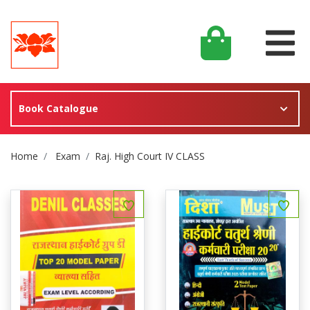
Book Catalogue
Site Breadcrumb
Home
Exam
Raj. High Court IV CLASS