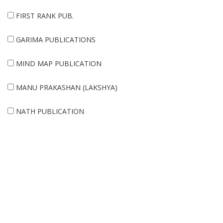
FIRST RANK PUB.
GARIMA PUBLICATIONS
MIND MAP PUBLICATION
MANU PRAKASHAN (LAKSHYA)
NATH PUBLICATION
RBD PUBLICATION
SHABDI PUBLICATION
SANJIV PRAKASHAN
SIKHWAL PUBLICATION