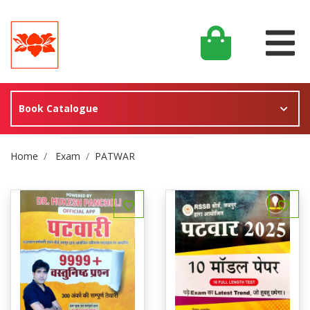
Book Catalogue
Site Breadcrumb
Home
Exam
PATWAR