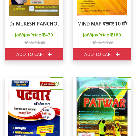
Dr MUKESH PANCHOLI पटवारी 9999+ वस्तुनिष्ठ प्रश्न
MIND MAP पटवार 10 मॉडल पे
JaiVijayPrice
470
JaiVijayPrice
180
M.R.P. 520
M.R.P. 199
ADD TO CART
ADD TO CART