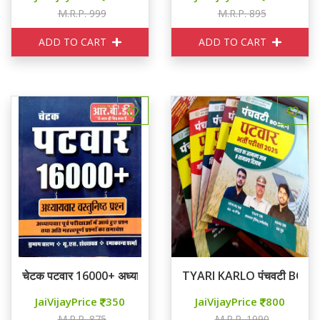
M.R.P. 999
M.R.P. 895
ADD TO CART
ADD TO CART
चेटक पटवार 16000+ अध्यायवार वस्तुनिष्ठ प्रश्न
TYARI KARLO पंचवटी BOOK 
JaiVijayPrice
350
JaiVijayPrice
800
M.R.P. 875
M.R.P. 1990