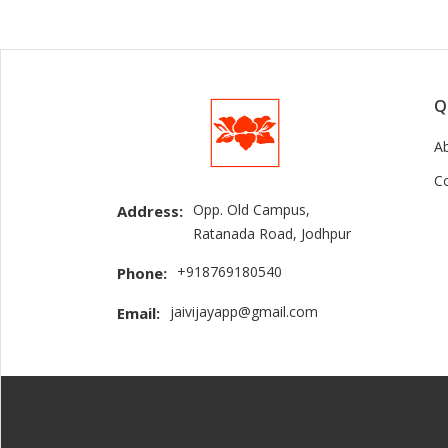
Q
A
C
Opp. Old Campus,
Address:
Ratanada Road, Jodhpur
+918769180540
Phone:
jaivijayapp@gmail.com
Email: