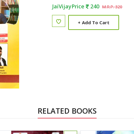
JaiVijayPrice
240
M.R.P. 320
+
Add To Cart
RELATED BOOKS