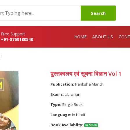
Search
Free Support
HOME
ABOUT US
CONT
+91-8769180540
l 1
पुस्तकालय एवं सूचना विज्ञान Vol 1
Publication:
Pariksha Manch
Exams:
Librarian
Type:
Single Book
Language:
In Hindi
Book Availabilty:
In Stock