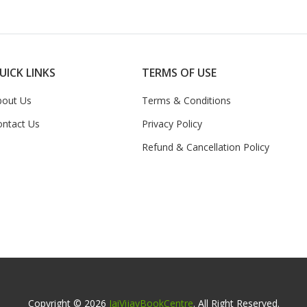
UICK LINKS
TERMS OF USE
bout Us
Terms & Conditions
ontact Us
Privacy Policy
Refund & Cancellation Policy
Copyright © 2026
JaiVijayBookCentre
. All Right Reserved.