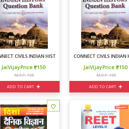
NECT CIVILS INDIAN HISTORY Question Bank
CONNECT CIVILS INDIAN 
JaiVijayPrice
150
JaiVijayPrice
150
M.R.P. 150
M.R.P. 150
ADD TO CART
ADD TO CART