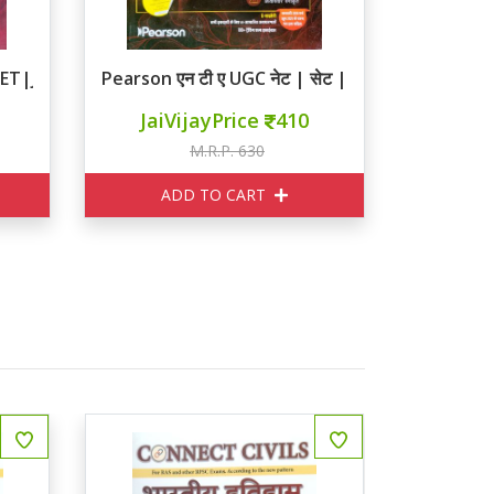
T|JRF PAPER I
Pearson एन टी ए UGC नेट | सेट | जे आर एफ PAPER I
JaiVijayPrice
410
M.R.P. 630
ADD TO CART