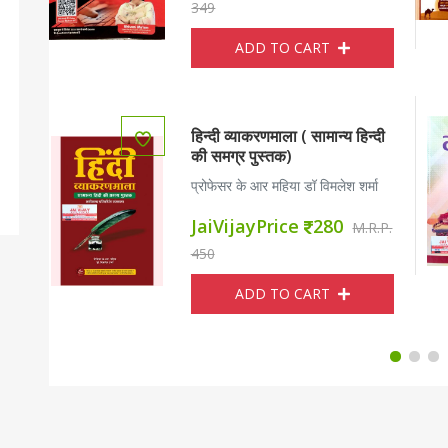
349
ADD TO CART
JaiVijayPrice
250
Ja
M.R.P. 349
हिन्दी व्याकरणमाला ( सामान्य हिन्दी
की समग्र पुस्तक)
प्रोफेसर के आर महिया डॉ विमलेश शर्मा
ADD TO CART
JaiVijayPrice
280
M.R.P.
450
ADD TO CART