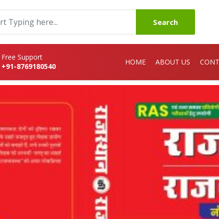
Search
Free Support
HOME
ABOUT US
CONT
+91-8769180540