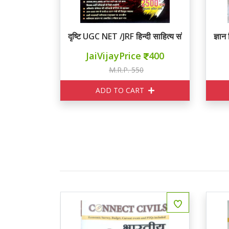
दृष्टि UGC NET /JRF हिन्दी साहित्य सॉल्वड पेपर्स
ज्ञान
JaiVijayPrice
400
M.R.P. 550
ADD TO CART