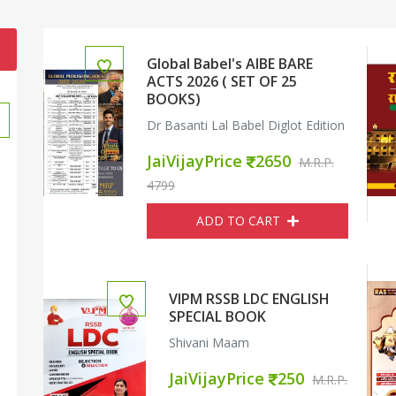
Global Babel's AIBE BARE
ACTS 2026 ( SET OF 25
BOOKS)
 OF 25 BOOKS)
VIPM RSSB LDC ENGLISH SPECIAL BOOK
हिन्दी व्य
Dr Basanti Lal Babel Diglot Edition
JaiVijayPrice
2650
M.R.P.
4799
ADD TO CART
VIPM RSSB LDC ENGLISH
SPECIAL BOOK
Shivani Maam
JaiVijayPrice
250
M.R.P.