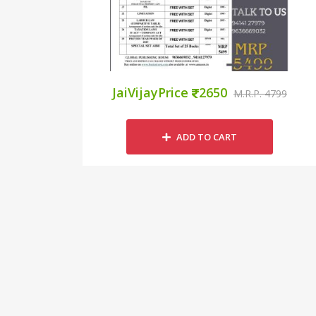
JaiVijayPrice
2650
M.R.P. 4799
ADD TO CART