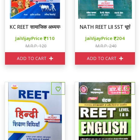
KC REET सामाजिक अध्ययन
NATH REET LII SST भूगोल एवं 
JaiVijayPrice
110
JaiVijayPrice
204
M.R.P. 120
M.R.P. 240
ADD TO CART
ADD TO CART