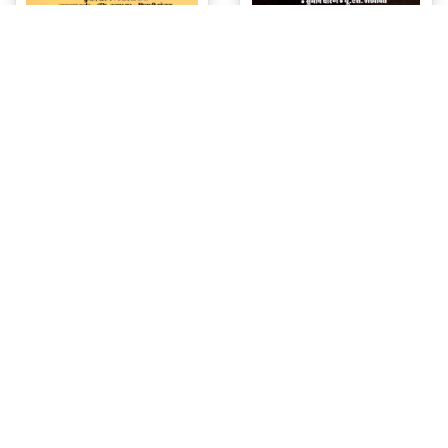
RBD चेटक REET LI पर्यावरण अध्ययन शिक्षण विधियों सहित
RBD चेटक REET LI गणित शिक्षण
JaiVijayPrice
234
JaiVijayPrice
198
M.R.P. 260
M.R.P. 220
ADD TO CART
ADD TO CART