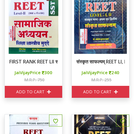
FIRST RANK REET LII सामाजिक अध्ययन एवं शिक्षा शास्त्रीय मुद्दे
संस्कृत साफल्यम् REET LI, II
JaiVijayPrice
300
JaiVijayPrice
240
M.R.P. 750
M.R.P. 255
ADD TO CART
ADD TO CART