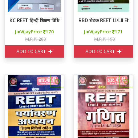
KC REET हिन्दी शिक्षण विधियाँ
RBD चेटक REET LI/LII ENGL
JaiVijayPrice
170
JaiVijayPrice
171
M.R.P. 200
M.R.P. 190
ADD TO CART
ADD TO CART