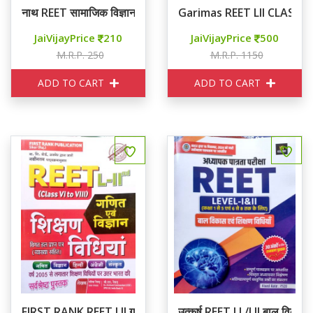
नाथ REET सामाजिक विज्ञान प्रश्न बैंक 3600+ प्रश्न
Garimas REET LII CLASS 6
JaiVijayPrice
210
JaiVijayPrice
500
M.R.P. 250
M.R.P. 1150
ADD TO CART
ADD TO CART
FIRST RANK REET LII गणित विज्ञान शिक्षण विधियाँ
उत्कर्ष REET LI /LII बाल विकास एव