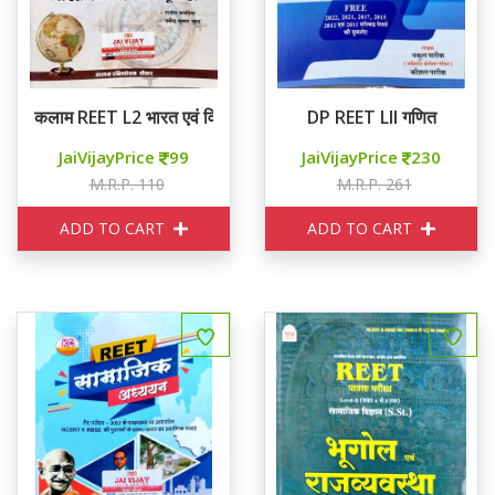
कलाम REET L2 भारत एवं विश्व का भूगोल
DP REET LII गणित
JaiVijayPrice
99
JaiVijayPrice
230
M.R.P. 110
M.R.P. 261
ADD TO CART
ADD TO CART