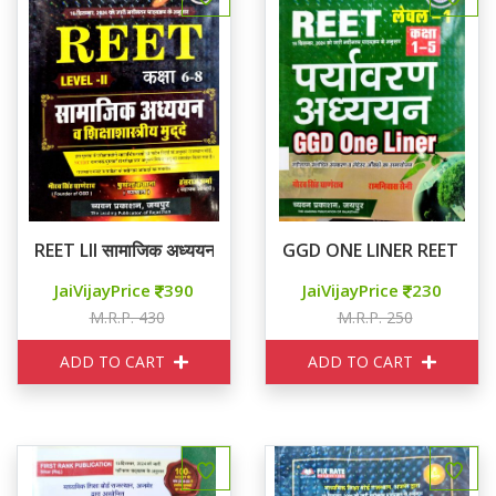
REET LII सामाजिक अध्ययन व शिक्षाशास्त्रीय मुद्दे
GGD ONE LINER REET LI पर्य
JaiVijayPrice
390
JaiVijayPrice
230
M.R.P. 430
M.R.P. 250
ADD TO CART
ADD TO CART