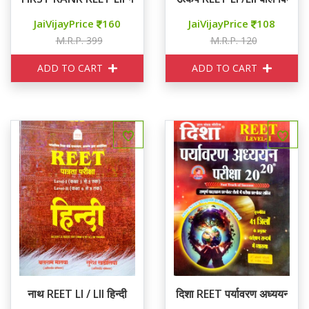
JaiVijayPrice
160
JaiVijayPrice
108
M.R.P. 399
M.R.P. 120
ADD TO CART
ADD TO CART
नाथ REET LI / LII हिन्दी
दिशा REET पर्यावरण अध्ययन परीक