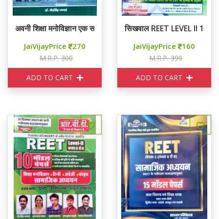
अवनी शिक्षा मनोविज्ञान एक समग्र अध्ययन 2026 - 27
सिखवाल REET LEVEL II 11 सॉल
JaiVijayPrice
270
JaiVijayPrice
160
M.R.P. 300
M.R.P. 399
ADD TO CART
ADD TO CART