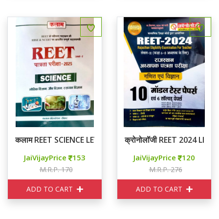
कलाम REET SCIENCE LEVEL 2
क्रोनोलॉजी REET 2024 LII गणित ए
JaiVijayPrice
153
JaiVijayPrice
120
M.R.P. 170
M.R.P. 276
ADD TO CART
ADD TO CART