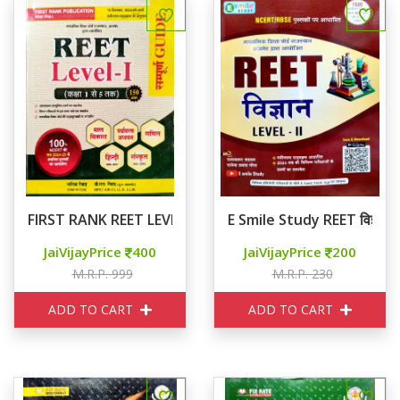
FIRST RANK REET LEVEL 1 संपूर्ण GUIDE
E Smile Study REET विज्ञान 
JaiVijayPrice
400
JaiVijayPrice
200
M.R.P. 999
M.R.P. 230
ADD TO CART
ADD TO CART