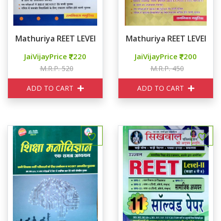
Mathuriya REET LEVEL II गणित
Mathuriya REET LEVEL 1 ग
JaiVijayPrice
220
JaiVijayPrice
200
M.R.P. 520
M.R.P. 450
ADD TO CART
ADD TO CART