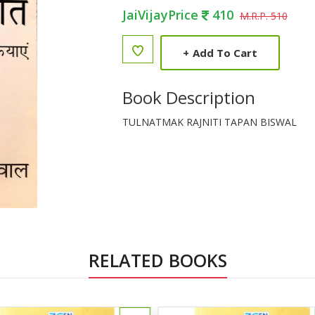
JaiVijayPrice
410
M.R.P. 510
+
Add To Cart
Book Description
TULNATMAK RAJNITI TAPAN BISWAL
RELATED BOOKS