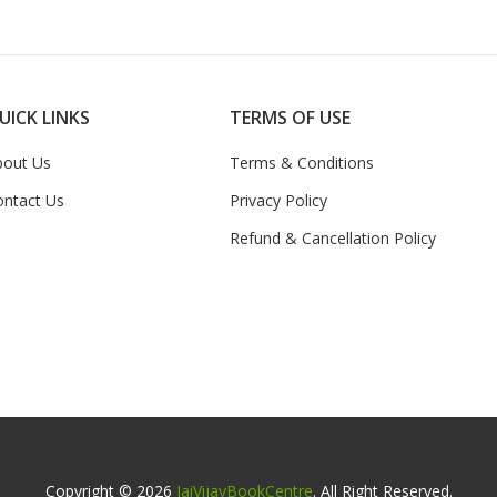
UICK LINKS
TERMS OF USE
bout Us
Terms & Conditions
ontact Us
Privacy Policy
Refund & Cancellation Policy
Copyright © 2026
JaiVijayBookCentre
. All Right Reserved.