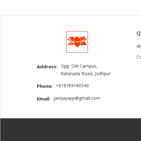
Q
A
C
Opp. Old Campus,
Address:
Ratanada Road, Jodhpur
+918769180540
Phone:
jaivijayapp@gmail.com
Email: