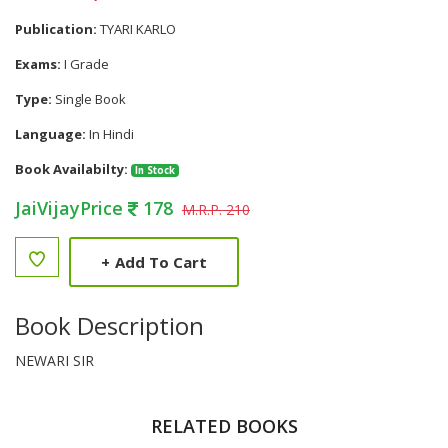
Publication:
TYARI KARLO
Exams:
I Grade
Type:
Single Book
Language:
In Hindi
Book Availabilty:
In Stock
JaiVijayPrice
178
M.R.P. 210
+
Add To Cart
Book Description
NEWARI SIR
RELATED BOOKS