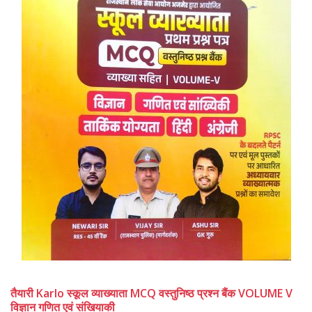
तैयारी Karlo स्कूल व्याख्याता MCQ वस्तुनिष्ठ प्रश्न बैंक VOLUME V
विज्ञान गणित एवं संखियाकी