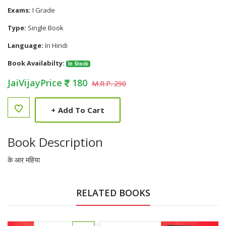
Exams:
I Grade
Type:
Single Book
Language:
In Hindi
Book Availabilty:
In Stock
JaiVijayPrice
180
M.R.P. 290
+
Add To Cart
Book Description
के आर महिया
RELATED BOOKS