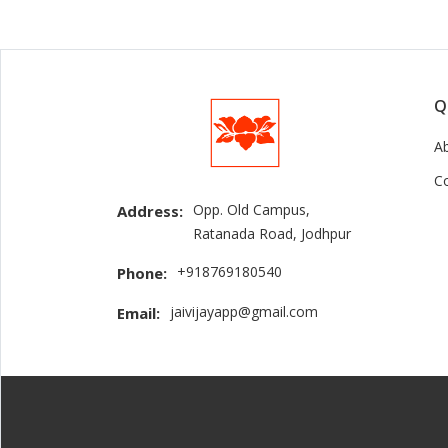
Q
A
C
Opp. Old Campus,
Address:
Ratanada Road, Jodhpur
+918769180540
Phone:
jaivijayapp@gmail.com
Email: