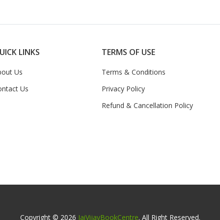
UICK LINKS
TERMS OF USE
bout Us
Terms & Conditions
ontact Us
Privacy Policy
Refund & Cancellation Policy
Copyright © 2026
JaiVijayBookCentre
. All Right Reserved.