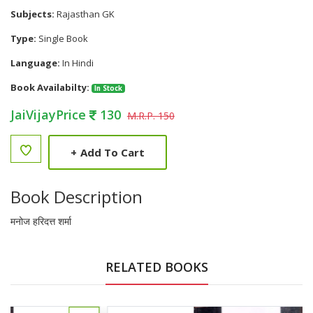
Subjects:
Rajasthan GK
Type:
Single Book
Language:
In Hindi
Book Availabilty:
In Stock
JaiVijayPrice
130
M.R.P. 150
+
Add To Cart
Book Description
मनोज हरिदत्त शर्मा
RELATED BOOKS