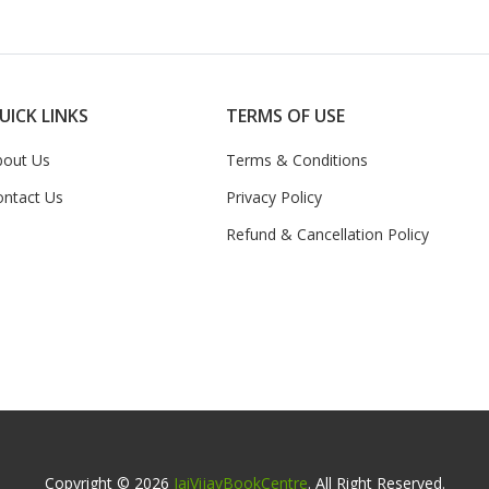
UICK LINKS
TERMS OF USE
bout Us
Terms & Conditions
ontact Us
Privacy Policy
Refund & Cancellation Policy
Copyright © 2026
JaiVijayBookCentre
. All Right Reserved.