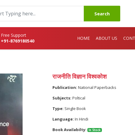
Search
Free Support
HOME
ABOUT US
CONT
+91-8769180540
राजनीति विज्ञान विश्वकोश
Publication:
National Paperbacks
Subjects:
Poltical
Type:
Single Book
Language:
In Hindi
Book Availabilty:
In Stock