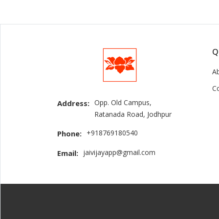
Q
A
C
Opp. Old Campus,
Address:
Ratanada Road, Jodhpur
+918769180540
Phone:
jaivijayapp@gmail.com
Email: