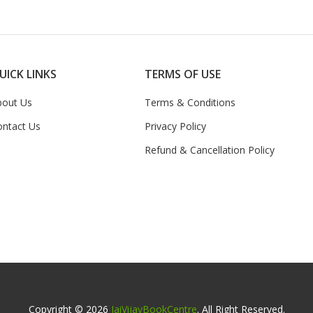
UICK LINKS
TERMS OF USE
bout Us
Terms & Conditions
ontact Us
Privacy Policy
Refund & Cancellation Policy
Copyright © 2026
JaiVijayBookCentre
. All Right Reserved.