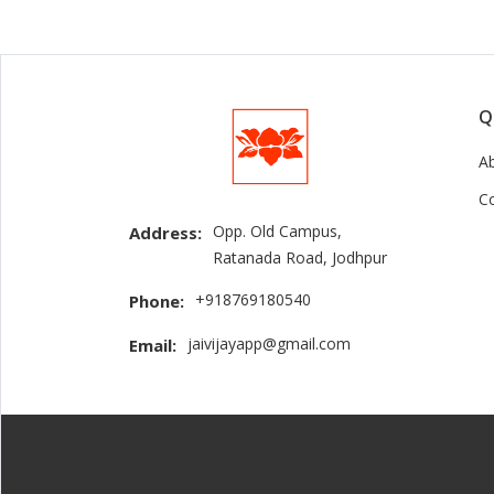
Q
A
C
Opp. Old Campus,
Address:
Ratanada Road, Jodhpur
+918769180540
Phone:
jaivijayapp@gmail.com
Email: