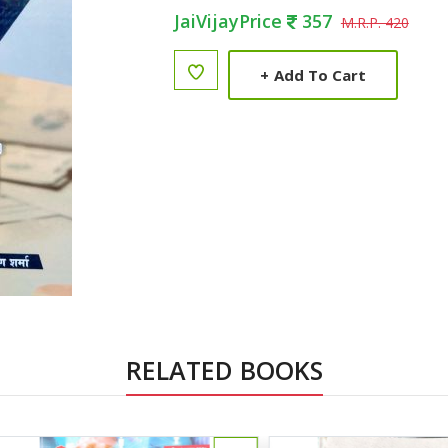
JaiVijayPrice
357
M.R.P. 420
+
Add To Cart
RELATED BOOKS