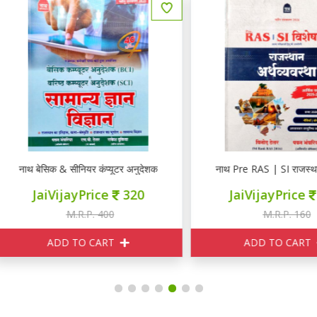
या सहित
थ बेसिक & सीनियर कंप्यूटर अनुदेशक सामान्य ज्ञान विज्ञान
नाथ Pre RAS | SI राजस्थान अर्थव्
JaiVijayPrice
320
JaiVijayPrice
150
M.R.P. 400
M.R.P. 160
ADD TO CART
ADD TO CART