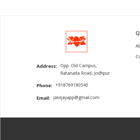
Q
A
C
Opp. Old Campus,
Address:
Ratanada Road, Jodhpur
+918769180540
Phone:
jaivijayapp@gmail.com
Email: