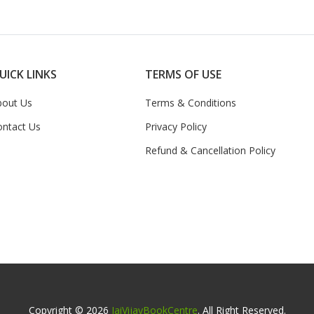
UICK LINKS
TERMS OF USE
bout Us
Terms & Conditions
ontact Us
Privacy Policy
Refund & Cancellation Policy
Copyright © 2026
JaiVijayBookCentre
. All Right Reserved.