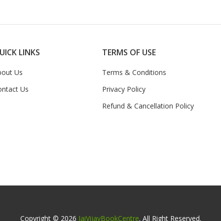
UICK LINKS
TERMS OF USE
bout Us
Terms & Conditions
ontact Us
Privacy Policy
Refund & Cancellation Policy
Copyright © 2026
JaiVijayBookCentre
. All Right Reserved.