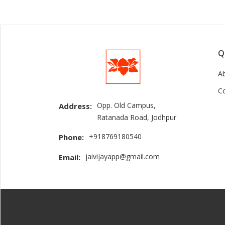
Q
A
C
Opp. Old Campus,
Address:
Ratanada Road, Jodhpur
+918769180540
Phone:
jaivijayapp@gmail.com
Email: