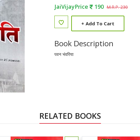
JaiVijayPrice
190
M.R.P. 230
+
Add To Cart
Book Description
पवन भंवरिया
RELATED BOOKS