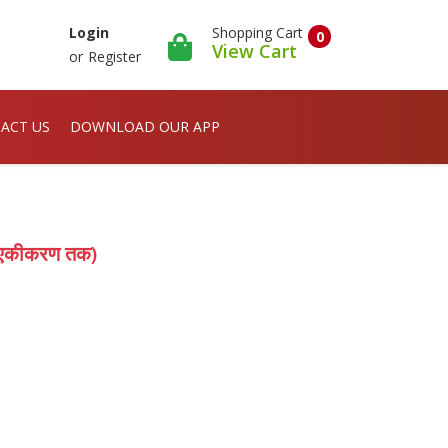
Shopping Cart
Login
0
View Cart
or
Register
ACT US
DOWNLOAD OUR APP
से एकीकरण तक)