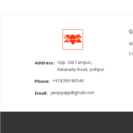
Q
A
C
Opp. Old Campus,
Address:
Ratanada Road, Jodhpur
+918769180540
Phone:
jaivijayapp@gmail.com
Email: