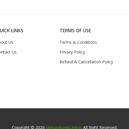
UICK LINKS
TERMS OF USE
bout Us
Terms & Conditions
ontact Us
Privacy Policy
Refund & Cancellation Policy
Copyright © 2026
JaiVijayBookCentre
. All Right Reserved.