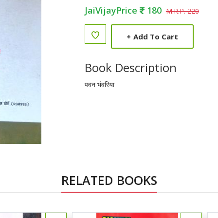
JaiVijayPrice
180
M.R.P. 220
+
Add To Cart
Book Description
पवन भंवरिया
RELATED BOOKS