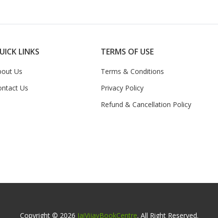
UICK LINKS
TERMS OF USE
bout Us
Terms & Conditions
ontact Us
Privacy Policy
Refund & Cancellation Policy
Copyright © 2026
JaiVijayBookCentre
. All Right Reserved.