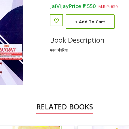
JaiVijayPrice
550
M.R.P. 650
+
Add To Cart
Book Description
पवन भंवरिया
RELATED BOOKS