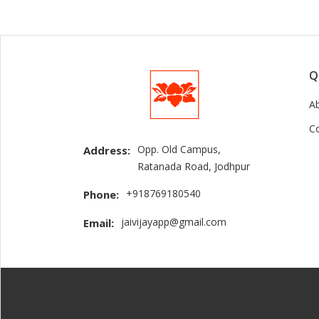
Q
A
C
Opp. Old Campus,
Address:
Ratanada Road, Jodhpur
+918769180540
Phone:
jaivijayapp@gmail.com
Email: