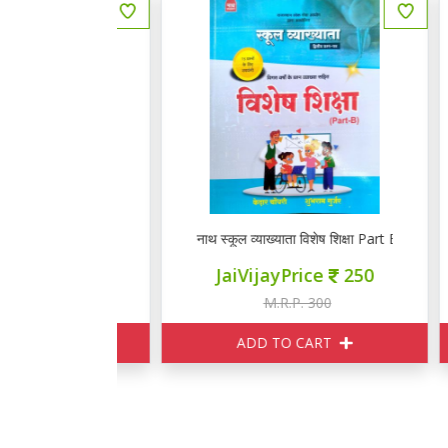
INDIAN HISTORY Question Bank
नाथ स्कूल व्याख्याता विशेष शिक्षा Part B
ce
150
JaiVijayPrice
250
150
M.R.P. 300
ART
ADD TO CART