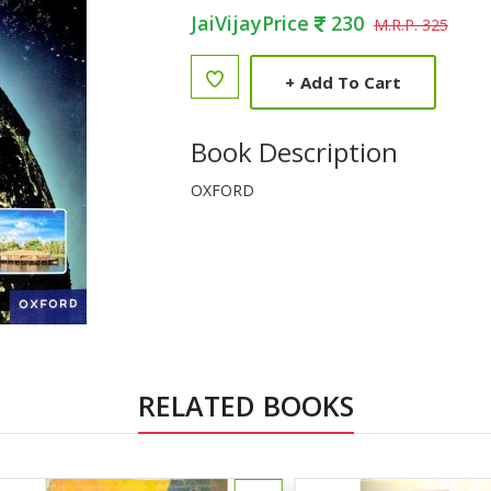
JaiVijayPrice
230
M.R.P. 325
+
Add To Cart
Book Description
OXFORD
RELATED BOOKS