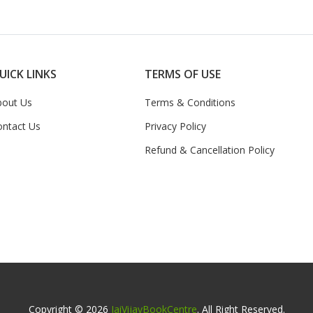
UICK LINKS
TERMS OF USE
bout Us
Terms & Conditions
ontact Us
Privacy Policy
Refund & Cancellation Policy
Copyright © 2026
JaiVijayBookCentre
. All Right Reserved.