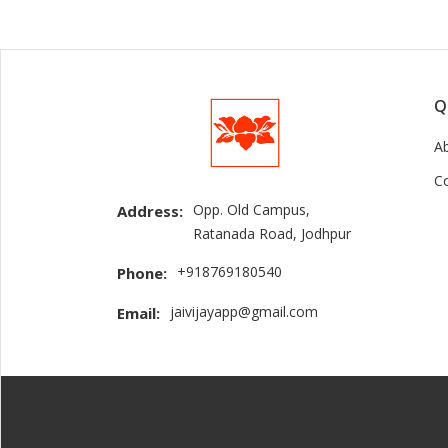
Q
A
C
Opp. Old Campus,
Address:
Ratanada Road, Jodhpur
+918769180540
Phone:
jaivijayapp@gmail.com
Email: