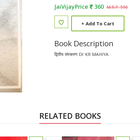
JaiVijayPrice
360
M.R.P. 590
+
Add To Cart
Book Description
द्वितीय संस्करण Dr KR MAHIYA
RELATED BOOKS