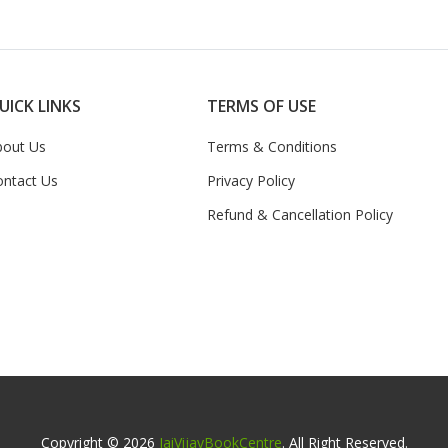
UICK LINKS
TERMS OF USE
bout Us
Terms & Conditions
ontact Us
Privacy Policy
Refund & Cancellation Policy
Copyright © 2026
JaiVijayBookCentre
. All Right Reserved.