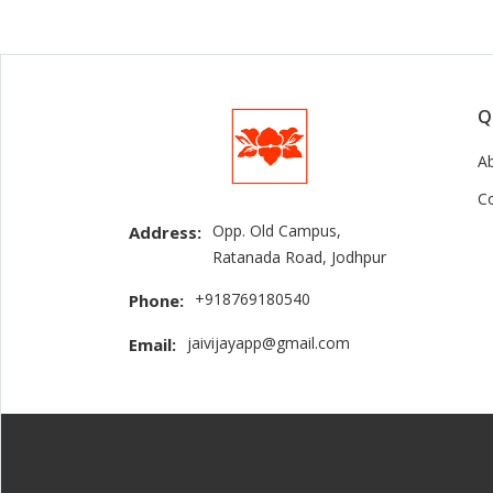
Q
A
C
Opp. Old Campus,
Address:
Ratanada Road, Jodhpur
+918769180540
Phone:
jaivijayapp@gmail.com
Email: