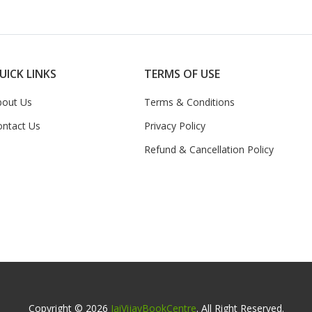
UICK LINKS
TERMS OF USE
bout Us
Terms & Conditions
ontact Us
Privacy Policy
Refund & Cancellation Policy
Copyright © 2026
JaiVijayBookCentre
. All Right Reserved.