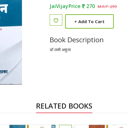
JaiVijayPrice
270
M.R.P. 299
+
Add To Cart
Book Description
डॉ लकी आहूजा
RELATED BOOKS