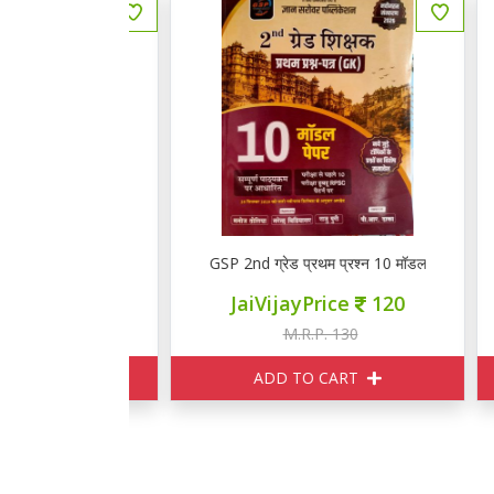
स्तुनिष्ठ प्रश्न बैंक
GSP 2nd ग्रेड प्रथम प्रश्न 10 मॉडल पेपर्स
अव
ce
264
JaiVijayPrice
120
330
M.R.P. 130
ART
ADD TO CART