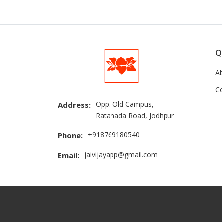
Q
A
C
Opp. Old Campus,
Address:
Ratanada Road, Jodhpur
+918769180540
Phone:
jaivijayapp@gmail.com
Email: