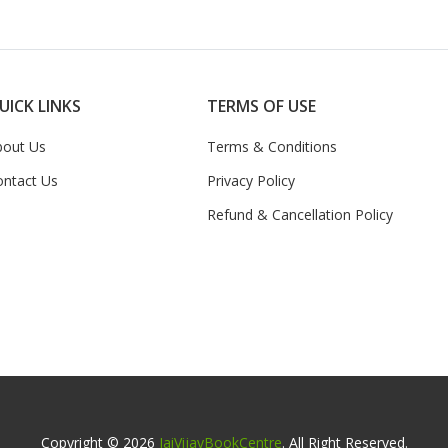
UICK LINKS
TERMS OF USE
bout Us
Terms & Conditions
ontact Us
Privacy Policy
Refund & Cancellation Policy
Copyright © 2026
JaiVijayBookCentre
. All Right Reserved.