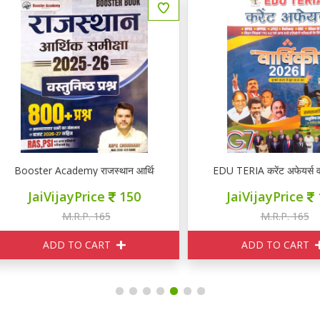
कांक 2026
oster Academy राजस्थान आर्थिक समीक्षा 2025-26 वस्तुनिष्ठ प्रश्न 800+
EDU TERIA करेंट अफेयर्स वर्षिकी
JaiVijayPrice
150
JaiVijayPrice
132
M.R.P. 165
M.R.P. 165
ADD TO CART
ADD TO CART