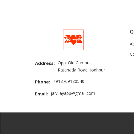
Q
A
C
Opp. Old Campus,
Address:
Ratanada Road, Jodhpur
+918769180540
Phone:
jaivijayapp@gmail.com
Email: