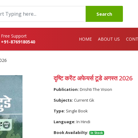
Search
Free Support
HOME
ABOUT US
CONT
+91-8769180540
 2026
दृष्टि करेंट अफेयर्स टूडे अगस्त 2026
Publication:
Drishti The Vision
Subjects:
Current Gk
Type:
Single Book
Language:
In Hindi
Book Availabilty:
In Stock