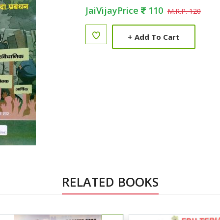
JaiVijayPrice
110
M.R.P. 120
+
Add To Cart
RELATED BOOKS