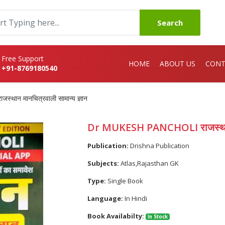
Search
Free Support
HOME
ABOUT US
CONT
+91-8769180540
ान मानचित्रवाली सामान्य ज्ञान
Dr MUKESH PANCHOLI राजस्थान मा
Publication:
Drishna Publication
Subjects:
Atlas,Rajasthan GK
Type:
Single Book
Language:
In Hindi
Book Availabilty:
In Stock