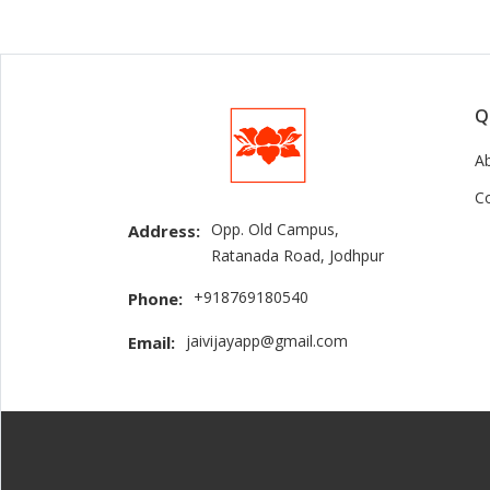
Q
A
C
Opp. Old Campus,
Address:
Ratanada Road, Jodhpur
+918769180540
Phone:
jaivijayapp@gmail.com
Email: