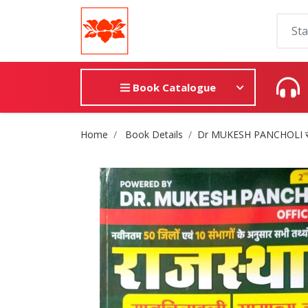
Book Catalogue
Site Breadcrumb
Home
Book Details
Dr MUKESH PANCHOLI राजस्थ