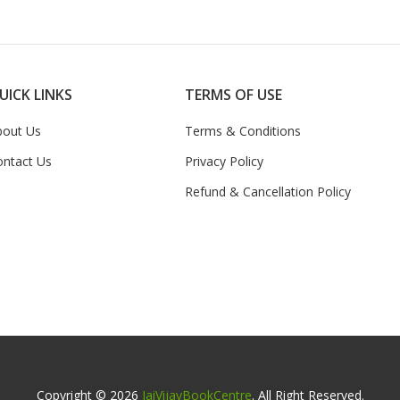
UICK LINKS
TERMS OF USE
bout Us
Terms & Conditions
ontact Us
Privacy Policy
Refund & Cancellation Policy
Copyright © 2026
JaiVijayBookCentre
. All Right Reserved.