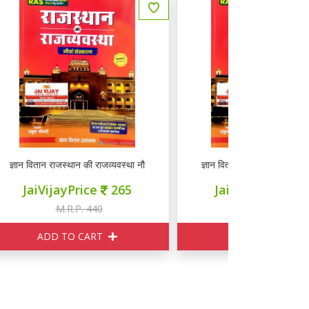
 नौवां संस्करण
ज्ञान वितान राजस्थान की राजव्यवस्था नौवां संस्करण
Booster Acad
JaiVijayPrice
265
JaiVij
M.R.P. 440
M
ADD TO CART
ADD