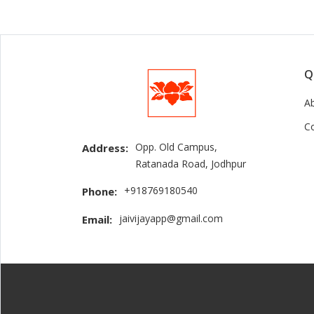
Q
A
C
Opp. Old Campus,
Address:
Ratanada Road, Jodhpur
+918769180540
Phone:
jaivijayapp@gmail.com
Email: