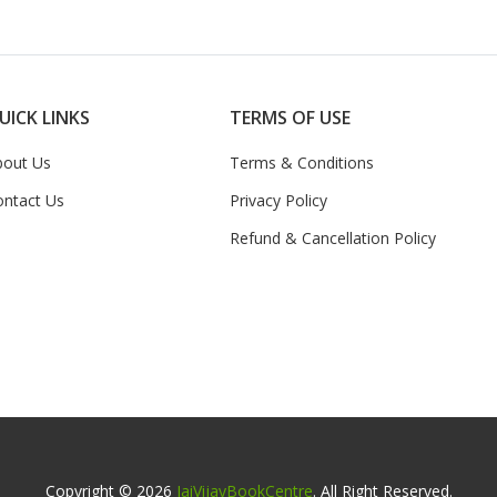
UICK LINKS
TERMS OF USE
bout Us
Terms & Conditions
ontact Us
Privacy Policy
Refund & Cancellation Policy
Copyright © 2026
JaiVijayBookCentre
. All Right Reserved.