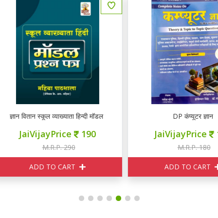
ञान वितान स्कूल व्याख्याता हिन्दी मॉडल प्रश्न पत्र
DP कंप्यूटर ज्ञान
JaiVijayPrice
190
JaiVijayPrice
165
M.R.P. 290
M.R.P. 180
ADD TO CART
ADD TO CART