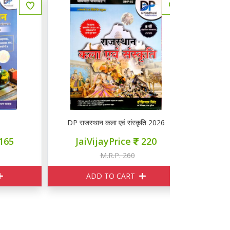
DP राजस्थान कला एवं संस्कृति 2026
ज्ञान वितान द्वित
JaiVijayPrice
220
JaiVij
M.R.P. 260
M
ADD TO CART
ADD