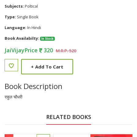
Subjects:
Poltical
Type:
Single Book
Language:
In Hindi
Book Availabilty:
In Stock
JaiVijayPrice
320
M.R.P. 520
+
Add To Cart
Book Description
राहुल चौधरी
RELATED BOOKS