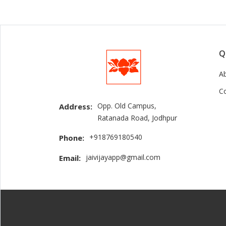
Q
A
C
Opp. Old Campus,
Address:
Ratanada Road, Jodhpur
+918769180540
Phone:
jaivijayapp@gmail.com
Email: