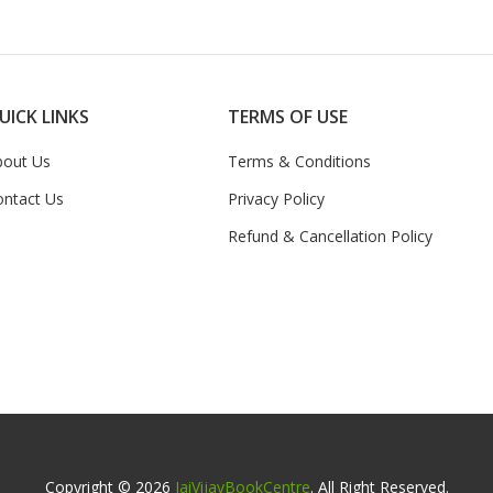
UICK LINKS
TERMS OF USE
bout Us
Terms & Conditions
ontact Us
Privacy Policy
Refund & Cancellation Policy
Copyright © 2026
JaiVijayBookCentre
. All Right Reserved.