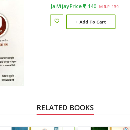
JaiVijayPrice
140
M.R.P. 150
+
Add To Cart
RELATED BOOKS